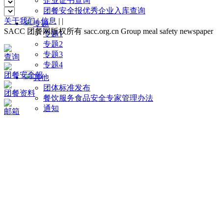
企业证书查询
团餐安全报优秀企业入库查询
关于我们
|
信息
|
|
专题
SACC 团餐网版权所有 sacc.org.cn Group meal safety newspaper
专题1
专题2
专题3
查询
专题4
团餐安全報
其他
团体标准发布
团餐资料
餐饮服务食品安全专家管理办法
通知
邮箱