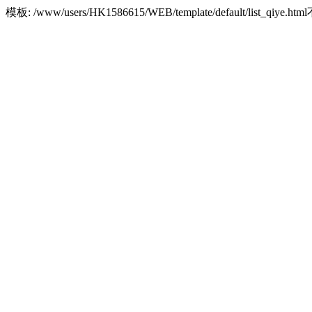
模板: /www/users/HK1586615/WEB/template/default/list_qiye.h