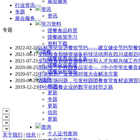
展会服务
行业资讯
资讯
专题
资讯
展会服务
学习资料
专题
团餐食品科普
团餐政策学习
资料下载
2022-02-22
以标准化促进餐饮节约——建立健全节约型餐
团餐
2021-08-17
全国粮食和物资储备科技活动周在四川成都启
团餐优秀企业入库
2021-07-21
全国粮食和物资储备科技和人才兴粮兴储工作
团餐企业名录
2020-08-25
用标准守护校园食品安全—《中小学学生餐良
团餐分析报告
2020-07-21
中央厨房产业资源对接大会解决方案
信息
2020-06-23
农批市场问题，引发校园团餐食堂食材追溯管
信息
2019-12-23
中小型团餐企业的数字化转型之路
更新
专题
更新
信息
更新
查询
个人证书查询
关于我们
|
信息
|
|