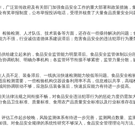
，广泛宣传政府及有关部门加强食品安全工作的重大部署和政策措施，
全有奖举报制度，公布举报投诉电话，受理并核查了大量食品质量安全问
检验检测、人才队伍、技术装备等方面，还存在一些亟待解决的问题；食
能力不强，行业诚信道德体系建设滞后；危害食品安全的违法犯罪行为屡
供给建立起来的，食品安全监管能力明显滞后。食品安全监管体制以分
合协调机制、明确办事机构；各监管环节衔接不够紧密，监管力量分散，
人员不足、装备滞后、一线执法快速检测能力较低等问题。食品安全检
适应检测需要，一些检验机构仪器设备利用率不高，信息难以共享，高端
域间协调联动不够，应急队伍装备落后，快速反应能力有待进一步提高。
关法律法规之间衔接不畅，对食品安全违法犯罪行为的惩处力度仍需加
分食品卫生标准、质量标准、食用农产品质量安全标准以及行业标准存在
评估工作起步较晚，风险监测体系有待进一步完善，监测网点数量、监
加强。对食品安全规律的系统性研究不够深入，食品安全管理理论与方法
。