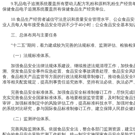
9.乳品电子追溯系统覆盖所有婴幼儿配方乳粉和原料乳粉生产经营单位
保健食品电子追溯系统覆盖所有保健食品生产经营单位。
10.食品生产经营者诚信守法意识和质量安全管理水平、公众食品安
业人员每人每年接受食品安全培训不少于40小时；公众食品安全基本知识
三、总体布局与主要任务
“十二五”期间，着力建成较为完善的法规标准、监测评估、检验检测
（一）法规标准体系。
加强食品安全法律法规体系建设。继续推进法规清理工作，加快食品
溯、突发食品安全事件应急处置、食品安全事故调查处理、食品安全风
食、食品相关产品监管等方面的行政法规和规章制修订。推动食品安全
准等相关配套规定，提高刑事责任追究效率。坚持有法必依、执法必严
完善食品安全标准体系。加强食品安全标准制修订工作，尽快完成现
充实完善食品安全国家标准体系。各地要根据监管需要，及时制定食品
审评，加强标准制定中的风险评估工作，提高标准科技水平。加强对食
的系统对比研究，参与国际食品标准制修订工作。建立保障人民群众健
（二）监测评估体系。
完善风险监测体系。依据食品安全法，整合各部门监测资源，建立统
配合的食品安全风险监测工作机制，统一制定实施国家食品安全风险监