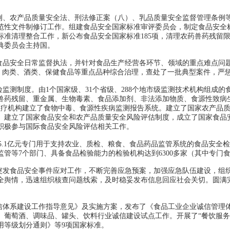
、农产品质量安全法、刑法修正案（八）、乳品质量安全监督管理条例
范性文件制修订工作。组建食品安全国家标准审评委员会，制定食品安全
标准清理整合工作，新公布食品安全国家标准185项，清理农药兽药残留限
典委员会主持国。
品安全日常监督执法，并针对食品生产经营各环节、领域的重点难点问
油、肉类、酒类、保健食品等重点品种综合治理，查处了一批典型案件，严
制度。由1个国家级、31个省级、288个地市级监测技术机构组成的食品
兽药残留、重金属、生物毒素、食品添加剂、非法添加物质、食源性致病生
医疗机构建立了食物中毒、食源性疾病监测报告系统。建立了国家农产品质量
。建立了国家食品安全和农产品质量安全风险评估制度，成立了国家食品
积极参与国际食品安全风险评估相关工作。
5.1亿元专门用于支持农业、质检、粮食、食品药品监管系统的食品安全
管等7个部门、具备食品检验能力的检验机构达到6300多家（其中专门食品
发食品安全事件应对工作，不断完善应急预案，加强应急队伍建设，组
全舆情，迅速组织核查问题线索，及时稳妥发布信息回应社会关切。圆满
体系建设工作指导意见》及实施方案，发布了《食品工业企业诚信管理
、葡萄酒、调味品、罐头、饮料行业诚信建设试点工作。开展了“餐饮服务
用等级划分通则》等9项国家标准。