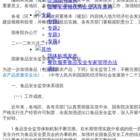
企业证书查询
编制和实施《规划》，是贯彻落实党中央、国务院关于加强食品安全
重要意义。各地区、各有关部门要认真做好《规划》实施工作，加强组
团餐安全报优秀企业入库查询
专题
各省（区、市）人民政府要将本《规划》内容纳入地方经济社会发展
专题1
建设规模和投资，并按程序报批后实施。各有关部门要根据职责分工，
专题2
国务院办公厅
专题3
专题4
二○一二年六月二十八日
其他
团体标准发布
国家食品安全监管体系“十二五”规划
餐饮服务食品安全专家管理办法
通知
为进一步加强食品（包括食用农产品，下同）安全监管工作，不断完善
农产品质量安全法
》、《中华人民共和国国民经济和社会发展第十二个
一、食品安全监管体系现状
（一）工作成效。
近年来，各地区、各有关部门认真贯彻落实党中央、国务院决策部署
严格实行生产经营许可制度，全面加强进出口食品安全监管，深入开展
于好转。
1.食品安全监管体制机制不断完善。在长期管理实践中形成的统一协调
安全办作为食品安全委员会的办事机构，加强对全国食品安全工作的综