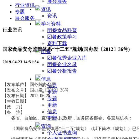
展会服务
行业资讯
资讯
专题
资讯
展会服务
学习资料
行业资讯
团餐食品科普
团餐政策学习
资料下载
国家食品安全监管体系“十二五”规划(国办发〔2012〕36号)
团餐
团餐优秀企业入库
2019-04-23 14:51:54
团餐企业名录
团餐分析报告
信息
【发布单位】 国务院办公厅
信息
【发布文号】 国办发〔2012〕36号
更新
【发布日期】 2012-06-28
专题
【生效日期】
更新
【效 力】
信息
【备 注】
更新
各省、自治区、直辖市人民政府，国务院各部委、各直属机构：
查询
《国家食品安全监管体系“十二五”规划》（以下简称《规划》）已
个人证书查询