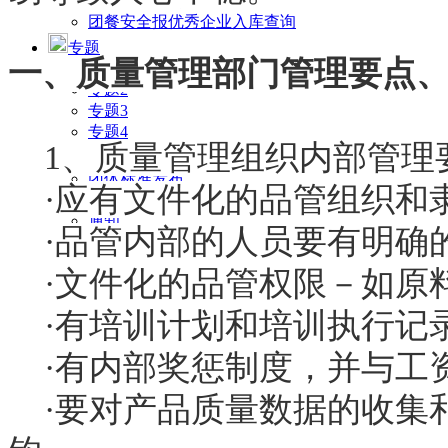
企业证书查询
团餐安全报优秀企业入库查询
专题
一、质量管理部门管理要点
专题1
专题2
专题3
专题4
1、质量管理组织内部管理
其他
团体标准发布
·应有文件化的品管组织和
餐饮服务食品安全专家管理办法
通知
·品管内部的人员要有明确
·文件化的品管权限－如原
·有培训计划和培训执行记
·有内部奖惩制度，并与工
·要对产品质量数据的收集