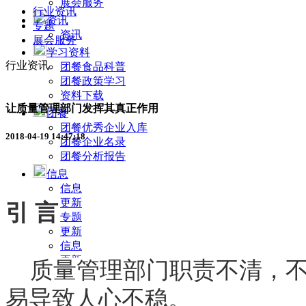
展会服务
行业资讯
资讯
专题
资讯
展会服务
学习资料
行业资讯
团餐食品科普
团餐政策学习
资料下载
让质量管理部门发挥其真正作用
团餐
团餐优秀企业入库
2018-04-19 14:47:18
团餐企业名录
团餐分析报告
信息
信息
更新
引 言
专题
更新
信息
更新
质量管理部门职责不清，不
查询
个人证书查询
易导致人心不稳。