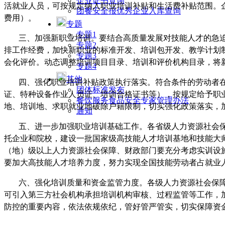
企业证书查询
活就业人员，可按规定纳入职业培训补贴和生活费补贴范围。
团餐安全报优秀企业入库查询
费用）。
专题
专题1
三、加强新职业培训。
要结合高质量发展对技能人才的急
专题2
排工作经费，加快新职业的标准开发、培训包开发、教学计划
专题3
会化评价。动态调整培训项目目录、培训和评价机构目录，将
专题4
其他
四、强化职业培训补贴政策执行落实。
符合条件的劳动者
团体标准发布
证、特种设备作业人员证、培训合格证书等），按规定给予职
餐饮服务食品安全专家管理办法
地、培训地、求职就业地破除户籍限制，切实强化政策落实，
通知
五、进一步加强职业培训基础工作。
各省级人力资源社会
托企业和院校，建设一批国家级高技能人才培训基地和技能大
（地）级以上人力资源社会保障、财政部门要充分考虑实训设
要加大高技能人才培养力度，努力实现全国技能劳动者占就业人
六、强化培训质量和资金监管力度。
各级人力资源社会保
可引入第三方社会机构承担培训机构审核、过程监管等工作，
防控的重要内容，依法依规依纪，管好管严管实，切实保障资