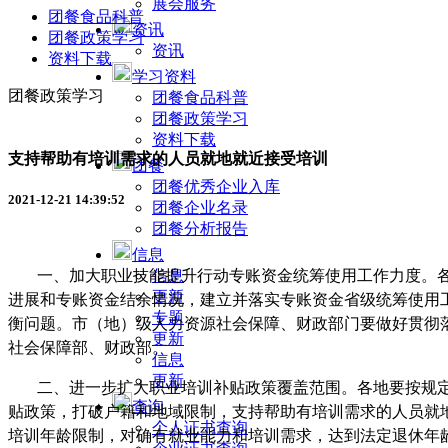
展会服务
团餐食品科普
资讯
团餐政策学习
资讯
资料下载
学习资料
团餐政策学习
团餐食品科普
团餐政策学习
资料下载
支持帮助有培训需求的人员就地就近接受培训
团餐
团餐优秀企业入库
2021-12-21 14:39:52
团餐企业名录
团餐分析报告
信息
信息
一、加大职业技能提升行动专账资金统筹使用工作力度。
更新
进展和专账资金结余情况，建立并落实专账资金省级统筹使用
专题
衡问题。市（地）级人力资源社会保障、财政部门要做好贯彻
更新
社会保障部、财政部。
信息
更新
二、进一步扩大职业培训补贴政策覆盖范围。
各地要按规
查询
贴政策，打破户籍和地域限制，支持帮助有培训需求的人员就
个人证书查询
培训年龄限制，对确有就业能力和培训需求，达到法定退休年