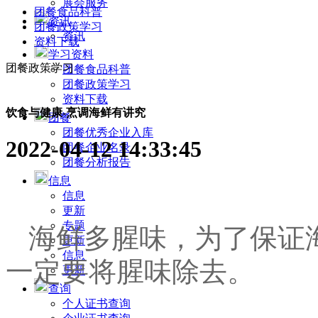
展会服务
团餐食品科普
资讯
团餐政策学习
资讯
资料下载
学习资料
团餐政策学习
团餐食品科普
团餐政策学习
资料下载
饮食与健康-烹调海鲜有讲究
团餐
团餐优秀企业入库
2022-04-12 14:33:45
团餐企业名录
团餐分析报告
信息
信息
更新
专题
海鲜多腥味，为了保证
更新
信息
一定要将腥味除去。
更新
查询
个人证书查询