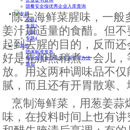
企业证书查询
团餐安全报优秀企业入库查询
除去海鲜菜腥味，一般
专题
专题1
专题2
姜汁加适量的食醋。但不
专题3
专题4
起到去腥的目的，反而还
其他
团体标准发布
好是先加热稍煮一会儿，
餐饮服务食品安全专家管理办法
通知
放。用这两种调味品不仅
腻，而且还有开胃散寒、
烹制海鲜菜，用葱姜蒜
味，在投料时间上也有讲