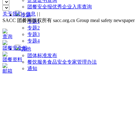
企业证书查询
团餐安全报优秀企业入库查询
关于我们
|
信息
|
|
专题
SACC 团餐网版权所有 sacc.org.cn Group meal safety newspaper
专题1
专题2
专题3
查询
专题4
团餐安全報
其他
团体标准发布
团餐资料
餐饮服务食品安全专家管理办法
通知
邮箱